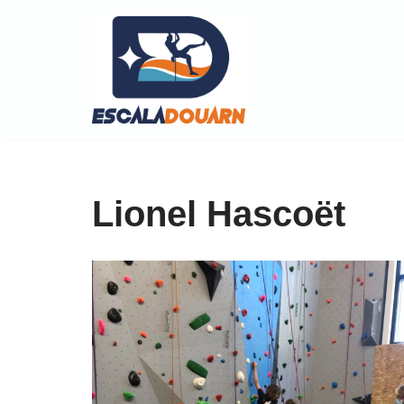
Aller
au
contenu
Lionel Hascoët